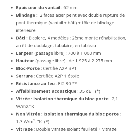
Epaisseur du vantail
: 62 mm
Blindage :
2 faces acier peint avec double rupture de
pont thermique (vantail + bâti) + tôle de blindage
intérieure
Bâti :
Bicolore, 4 modèles : 2ème monte réhabilitation,
arrêt de doublage, tubulaire, en tableau
Largeur
(passage libre) : 700 à 1 000 mm
Hauteur
(passage libre) : de 1 925 à 2 275 mm
Bloc-Porte
: Certifié A2P BP1
Serrure
: Certifiée A2P 1 étoile
Résistance au feu
: EI2 30 **
Affaiblissement acoustique
: 35 dB (*)
Vitrée : Isolation thermique du bloc porte
: 2,1
W/m2.°K
Non Vitrée : Isolation thermique du bloc porte
:
1,7 W/m². °K (*)
Vitrage
: Double vitrage isolant feuilleté + vitrage