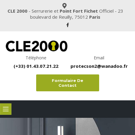
CLE 2000
- Serrurerie et
Point Fort Fichet
Officiel - 23
boulevard de Reuilly, 75012
Paris
Téléphone
Email
(+33) 01.43.07.21.22
protecson2@wanadoo.fr
Formulaire De
Contact