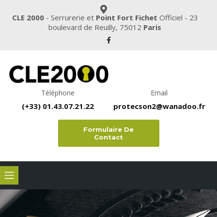
CLE 2000
- Serrurerie et
Point Fort Fichet
Officiel - 23
boulevard de Reuilly, 75012
Paris
Téléphone
Email
(+33) 01.43.07.21.22
protecson2@wanadoo.fr
Formulaire De
Contact